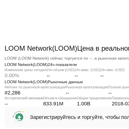
LOOM Network(LOOM)Цена в реально
LOOM (LOOM Network) сейчас торгуется по --, а рыночная капита
LOOM Network(LOOM)24ч показатели
Изменение цены сегодня
24ч объем (USD)
24ч макс. (USD)
24ч мин. (USD)
0.00%
--
--
--
LOOM Network(LOOM)Рыночные данные
Рейтинг по рыночной капитализации
Рыночная капитализация
Полная рын
#2,286
--
--
Исторический минимум
Объем в обращении
Общее предложение
Первонач
--
833.91M
1.00B
2018-0
Зарегистрируйтесь и торгуйте, чтобы п