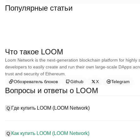
Популярные статьи
Что такое LOOM
Loom Network is the next-generation blockchain platform for highly
developers to easily create and run their own large-scale DApps acr
trust and security of Ethereum.
Обозреватель блоков
Github
X
Telegram
Вопросы и ответы о LOOM
Где купить LOOM (LOOM Network)
Q
A
Централизованные биржи (CEXs) — это один из самых просты
предоставляют удобные интерфейсы, высокую ликвидность и 
Как купить LOOM (LOOM Network)
Q
Например, Poloniex поддерживает торговлю разнообразными