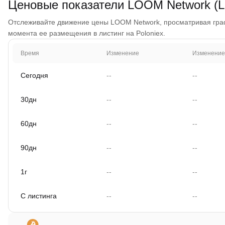
Ценовые показатели LOOM Network (
Отслеживайте движение цены LOOM Network, просматривая график
момента ее размещения в листинг на Poloniex.
Время
Изменение
Изменение
Сегодня
--
--
30дн
--
--
60дн
--
--
90дн
--
--
1г
--
--
С листинга
--
--