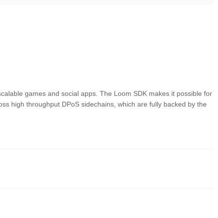
 scalable games and social apps. The Loom SDK makes it possible for
oss high throughput DPoS sidechains, which are fully backed by the
х и надежных способов купить LOOM Network. Такие биржи
множество торговых инструментов для упрощения торговли.
 криптовалютами, включая LOOM, и предлагает