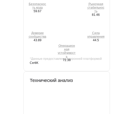
Безопаснос
Рыночная
ть кода
стабильнос
59.67
ть
81.46
Доверие
Сила
сообщества
управления
43.89
44.5
Операцион
ная
устойчивост
ь
*Данные предоставлены сторонней платформой
72.38
CertiK
Технический анализ