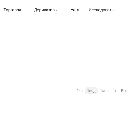
Торговля
Деривативы
Earn
Исследовать
24ч
1нед
1мес
1г
Все