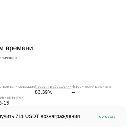
м времени
лизация - --.
очная капитализация
Процент в обращении
Исторический максимум
83.39
%
--
альный выпуск
3-15
олучить 711 USDT вознаграждения
Торговать