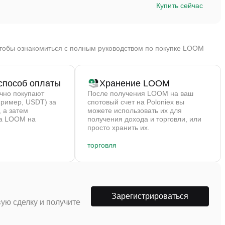
Купить сейчас
чтобы ознакомиться с полным руководством по покупке LOOM
способ оплаты
Хранение LOOM
ычно покупают
После получения LOOM на ваш
пример, USDT) за
спотовый счет на Poloniex вы
 а затем
можете использовать их для
на LOOM на
получения дохода и торговли, или
просто хранить их.
торговля
Зарегистрироваться
ую сделку и получите