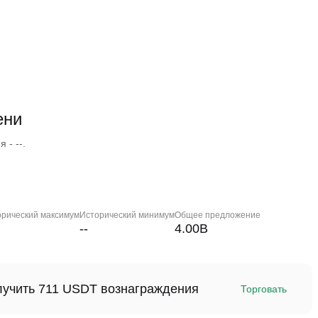
ени
 - --.
орический максимум
Исторический минимум
Общее предложение
--
4.00B
олучить 711 USDT вознаграждения
Торговать