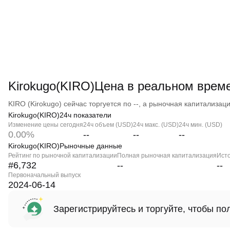
Kirokugo(KIRO)Цена в реальном врем
KIRO (Kirokugo) сейчас торгуется по --, а рыночная капитализация
Kirokugo(KIRO)24ч показатели
Изменение цены сегодня
24ч объем (USD)
24ч макс. (USD)
24ч мин. (USD)
0.00%
--
--
--
Kirokugo(KIRO)Рыночные данные
Рейтинг по рыночной капитализации
Полная рыночная капитализация
Ист
#6,732
--
--
Первоначальный выпуск
2024-06-14
Зарегистрируйтесь и торгуйте, чтобы п