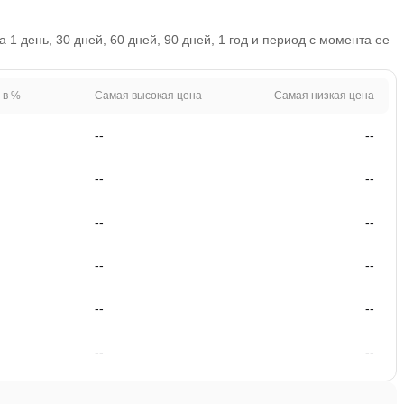
1 день, 30 дней, 60 дней, 90 дней, 1 год и период с момента ее
 в %
Самая высокая цена
Самая низкая цена
--
--
--
--
--
--
--
--
--
--
--
--