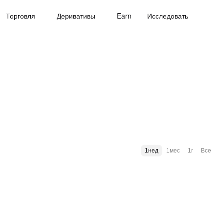
Торговля
Деривативы
Earn
Исследовать
1нед
1мес
1г
Все