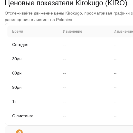
Ценовые показатели Kirokugo (KIRO)
Отслеживайте движение цены Kirokugo, просматривая графики за 
размещения в листинг на Poloniex.
Время
Изменение
Изменение
Сегодня
--
--
30дн
--
--
60дн
--
--
90дн
--
--
1г
--
--
С листинга
--
--