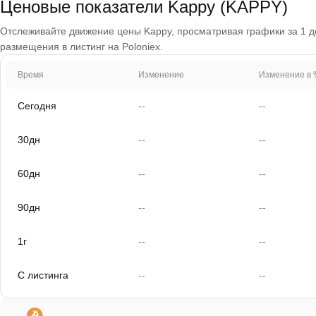
Ценовые показатели Kappy (KAPPY)
Отслеживайте движение цены Kappy, просматривая графики за 1 ден
размещения в листинг на Poloniex.
Время
Изменение
Изменение в 
Сегодня
--
--
30дн
--
--
60дн
--
--
90дн
--
--
1г
--
--
С листинга
--
--