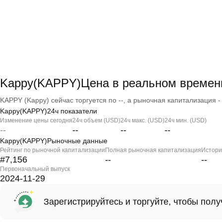
Kappy(KAPPY)Цена в реальном времен
KAPPY (Kappy) сейчас торгуется по --, а рыночная капитализация - 
Kappy(KAPPY)24ч показатели
Изменение цены сегодня
24ч объем (USD)
24ч макс. (USD)
24ч мин. (USD)
--
--
--
--
Kappy(KAPPY)Рыночные данные
Рейтинг по рыночной капитализации
Полная рыночная капитализация
Истори
#7,156
--
--
Первоначальный выпуск
2024-11-29
Зарегистрируйтесь и торгуйте, чтобы пол