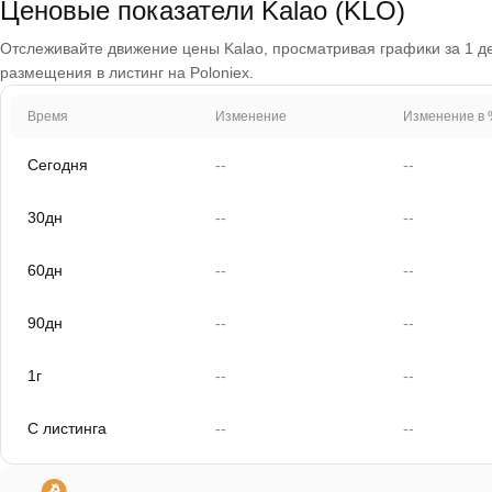
Ценовые показатели Kalao (KLO)
Отслеживайте движение цены Kalao, просматривая графики за 1 ден
размещения в листинг на Poloniex.
Время
Изменение
Изменение в 
Сегодня
--
--
30дн
--
--
60дн
--
--
90дн
--
--
1г
--
--
С листинга
--
--