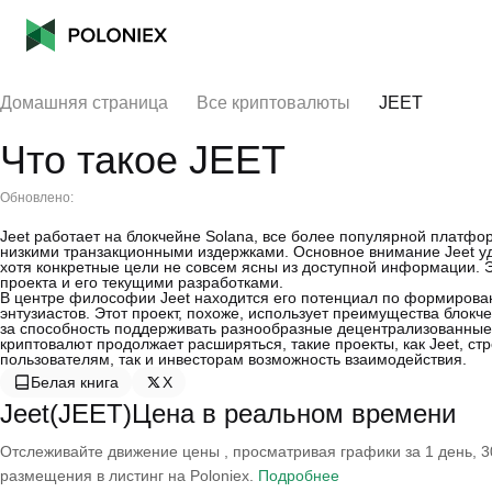
Домашняя страница
Все криптовалюты
JEET
Что такое JEET
Обновлено:
Jeet работает на блокчейне Solana, все более популярной платфо
низкими транзакционными издержками. Основное внимание Jeet уд
хотя конкретные цели не совсем ясны из доступной информации. 
проекта и его текущими разработками.
В центре философии Jeet находится его потенциал по формирован
энтузиастов. Этот проект, похоже, использует преимущества блокче
за способность поддерживать разнообразные децентрализованные 
криптовалют продолжает расширяться, такие проекты, как Jeet, ст
пользователям, так и инвесторам возможность взаимодействия.
Белая книга
X
Jeet(JEET)Цена в реальном времени
Отслеживайте движение цены , просматривая графики за 1 день, 30
размещения в листинг на Poloniex.
Подробнее