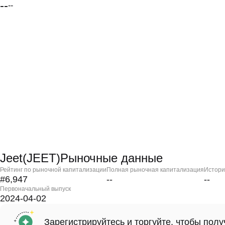
--
--
Jeet(JEET)Рыночные данные
Рейтинг по рыночной капитализации
Полная рыночная капитализация
Истори
#6,947
--
--
Первоначальный выпуск
2024-04-02
Зарегистрируйтесь и торгуйте, чтобы пол