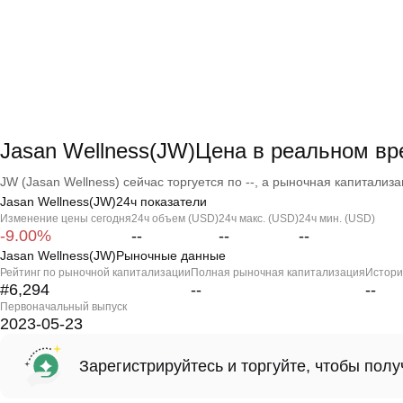
Jasan Wellness(JW)Цена в реальном в
JW (Jasan Wellness) сейчас торгуется по --, а рыночная капитализац
Jasan Wellness(JW)24ч показатели
Изменение цены сегодня
24ч объем (USD)
24ч макс. (USD)
24ч мин. (USD)
-9.00%
--
--
--
Jasan Wellness(JW)Рыночные данные
Рейтинг по рыночной капитализации
Полная рыночная капитализация
Истори
#6,294
--
--
Первоначальный выпуск
2023-05-23
Зарегистрируйтесь и торгуйте, чтобы пол