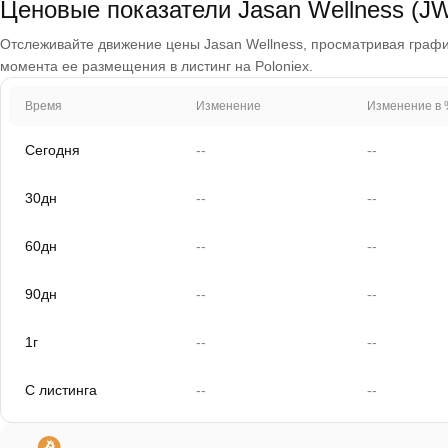
Ценовые показатели Jasan Wellness (J
Отслеживайте движение цены Jasan Wellness, просматривая графики 
момента ее размещения в листинг на Poloniex.
Время
Изменение
Изменение в 
Сегодня
--
--
30дн
--
--
60дн
--
--
90дн
--
--
1г
--
--
С листинга
--
--