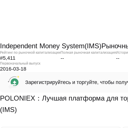
Independent Money System(IMS)Рыночн
Рейтинг по рыночной капитализации
Полная рыночная капитализация
Истори
#5,411
--
--
Первоначальный выпуск
2016-03-18
Зарегистрируйтесь и торгуйте, чтобы пол
POLONIEX：Лучшая платформа для торг
(IMS)