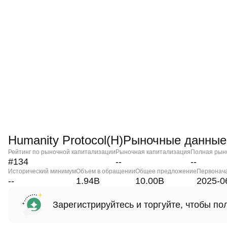
Humanity Protocol(H)Рыночные данные
Рейтинг по рыночной капитализации
Рыночная капитализация
Полная рын
#134
--
--
Исторический минимум
Объем в обращении
Общее предложение
Первонач
--
1.94B
10.00B
2025-0
Зарегистрируйтесь и торгуйте, чтобы п