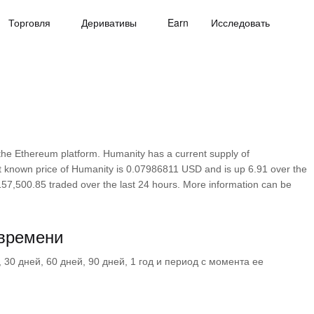
Торговля
Деривативы
Earn
Исследовать
the Ethereum platform. Humanity has a current supply of
t known price of Humanity is 0.07986811 USD and is up 6.91 over the
6,157,500.85 traded over the last 24 hours. More information can be
 времени
30 дней, 60 дней, 90 дней, 1 год и период с момента ее