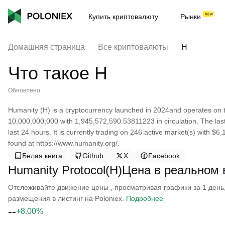
Купить криптовалюту
Рынки
Домашняя страница
Все криптовалюты
H
Что такое H
Обновлено:
Humanity (H) is a cryptocurrency launched in 2024and operates on 
10,000,000,000 with 1,945,572,590.53811223 in circulation. The las
last 24 hours. It is currently trading on 246 active market(s) with $
found at https://www.humanity.org/.
Белая книга
Github
X
Facebook
Humanity Protocol(H)Цена в реальном
Отслеживайте движение цены , просматривая графики за 1 день, 
размещения в листинг на Poloniex.
Подробнее
--
+8.00%