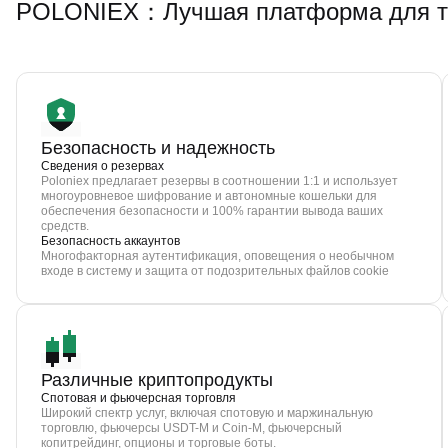
POLONIEX：Лучшая платформа для торг
Безопасность и надежность
Сведения о резервах
Poloniex предлагает резервы в соотношении 1:1 и использует
многоуровневое шифрование и автономные кошельки для
обеспечения безопасности и 100% гарантии вывода ваших
средств.
Безопасность аккаунтов
Многофакторная аутентификация, оповещения о необычном
входе в систему и защита от подозрительных файлов cookie
Различные криптопродукты
Спотовая и фьючерсная торговля
Широкий спектр услуг, включая спотовую и маржинальную
торговлю, фьючерсы USDT-M и Coin-M, фьючерсный
копитрейдинг, опционы и торговые боты.