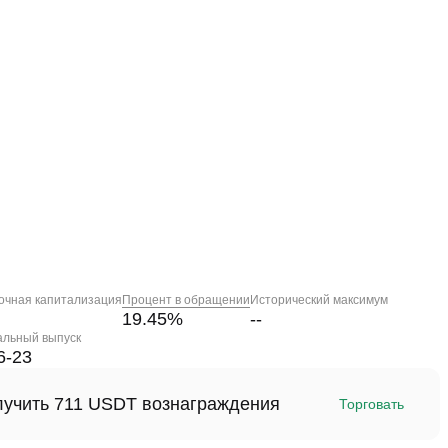
очная капитализация
Процент в обращении
Исторический максимум
19.45
%
--
альный выпуск
6-23
олучить 711 USDT вознаграждения
Торговать