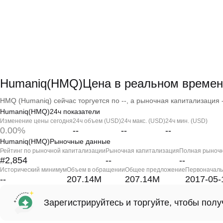
Humaniq(HMQ)Цена в реальном времен
HMQ (Humaniq) сейчас торгуется по --, а рыночная капитализация - 
Humaniq(HMQ)24ч показатели
Изменение цены сегодня
24ч объем (USD)
24ч макс. (USD)
24ч мин. (USD)
0.00%
--
--
--
Humaniq(HMQ)Рыночные данные
Рейтинг по рыночной капитализации
Рыночная капитализация
Полная рыночн
#2,854
--
--
Исторический минимум
Объем в обращении
Общее предложение
Первоначаль
--
207.14M
207.14M
2017-05-
Зарегистрируйтесь и торгуйте, чтобы пол