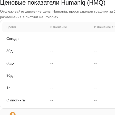
Ценовые показатели Humaniq (HMQ)
Отслеживайте движение цены Humaniq, просматривая графики за 1 д
размещения в листинг на Poloniex.
Время
Изменение
Изменение в 
Сегодня
--
--
30дн
--
--
60дн
--
--
90дн
--
--
1г
--
--
С листинга
--
--