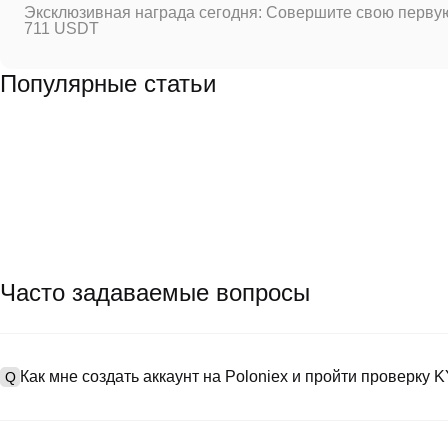
Эксклюзивная награда сегодня: Совершите свою первую
711 USDT
Популярные статьи
Часто задаваемые вопросы
Как мне создать аккаунт на Poloniex и пройти проверку 
Q
Чтобы создать аккаунт, посетите
страницу регистрации
на нашем
A
app (iOS/Android). Нажмите "Зарегистрироваться", укажите сво