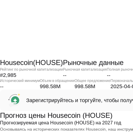
Housecoin(HOUSE)Рыночные данные
Рейтинг по рыночной капитализации
Рыночная капитализация
Полная рыночн
#2,985
--
--
Исторический минимум
Объем в обращении
Общее предложение
Первоначаль
--
998.58M
998.58M
2025-04-
Зарегистрируйтесь и торгуйте, чтобы пол
Прогноз цены Housecoin (HOUSE)
Прогнозируемая цена Housecoin (HOUSE) на 2027 год
Основываясь на исторических показателях Housecoin, наш инструм