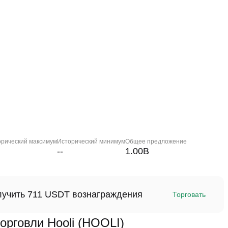
орический максимум
Исторический минимум
Общее предложение
--
1.00B
олучить 711 USDT вознаграждения
Торговать
говли Hooli (HOOLI)