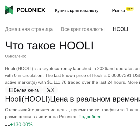
Купить криптовалюту
Рынки
Домашняя страница
Все криптовалюты
HOOLI
Что такое HOOLI
Обновлено:
Hooli (HOOLI) is a cryptocurrency launched in 2026and operates on 
with 0 in circulation. The last known price of Hooli is 0.00007391 USD
active market(s) with $1,111.78 traded over the last 24 hours. More
Белая книга
X
Hooli(HOOLI)Цена в реальном времен
Отслеживайте движение цены , просматривая графики за 1 день, 
размещения в листинг на Poloniex.
Подробнее
--
+130.00%