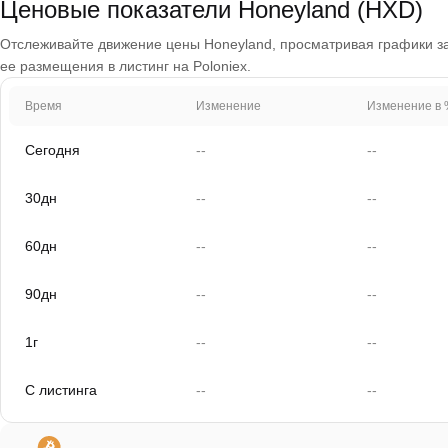
Ценовые показатели Honeyland (HXD)
Отслеживайте движение цены Honeyland, просматривая графики за 1
ее размещения в листинг на Poloniex.
Время
Изменение
Изменение в 
Сегодня
--
--
30дн
--
--
60дн
--
--
90дн
--
--
1г
--
--
С листинга
--
--