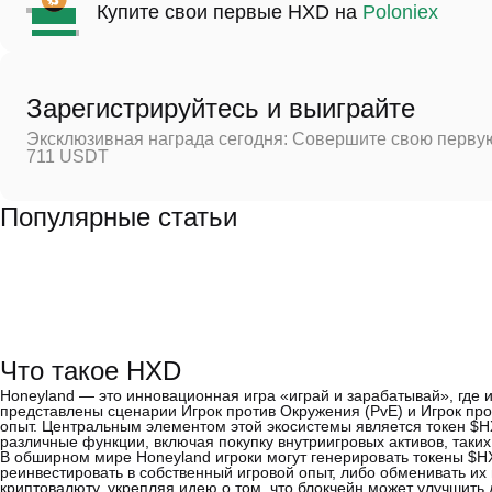
Купите свои первые HXD на
Poloniex
Зарегистрируйтесь и выиграйте
Эксклюзивная награда сегодня: Совершите свою первую
711 USDT
Популярные статьи
Что такое HXD
Honeyland — это инновационная игра «играй и зарабатывай», где и
представлены сценарии Игрок против Окружения (PvE) и Игрок пр
опыт. Центральным элементом этой экосистемы является токен $
различные функции, включая покупку внутриигровых активов, таки
В обширном мире Honeyland игроки могут генерировать токены $HX
реинвестировать в собственный игровой опыт, либо обменивать их
криптовалюту, укрепляя идею о том, что блокчейн может улучшить 