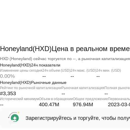
Honeyland(HXD)Цена в реальном време
HXD (Honeyland) сейчас торгуется по --, а рыночная капитализация -
Honeyland(HXD)24ч показатели
Изменение цены сегодня
24ч объем (USD)
24ч макс. (USD)
24ч мин. (USD)
0.00%
--
--
--
Honeyland(HXD)Рыночные данные
Рейтинг по рыночной капитализации
Рыночная капитализация
Полная рыночн
#3,353
--
--
Исторический минимум
Объем в обращении
Общее предложение
Первоначаль
--
400.47M
976.94M
2023-03-
Зарегистрируйтесь и торгуйте, чтобы пол