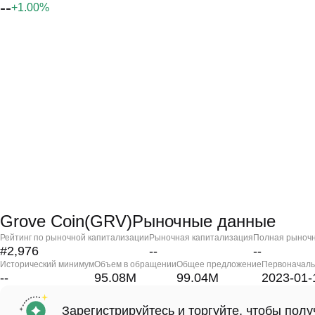
--
+1.00%
Grove Coin(GRV)Рыночные данные
Рейтинг по рыночной капитализации
Рыночная капитализация
Полная рыночн
#2,976
--
--
Исторический минимум
Объем в обращении
Общее предложение
Первоначаль
--
95.08M
99.04M
2023-01-
Зарегистрируйтесь и торгуйте, чтобы пол