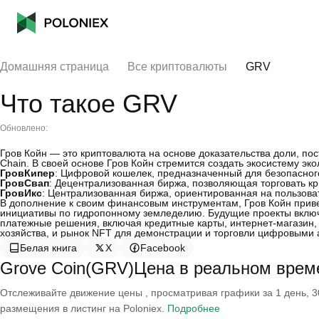
Домашняя страница
Все криптовалюты
GRV
Что такое GRV
Обновлено:
Гров Койн — это криптовалюта на основе доказательства доли, пос
Chain. В своей основе Гров Койн стремится создать экосистему эко
ГровКипер
: Цифровой кошелек, предназначенный для безопасног
ГровСвап
: Децентрализованная биржа, позволяющая торговать кр
ГровИкс
: Централизованная биржа, ориентированная на пользова
В дополнение к своим финансовым инструментам, Гров Койн приве
инициативы по гидропонному земледелию. Будущие проекты включа
платежные решения, включая кредитные карты, интернет-магазин,
хозяйства, и рынок NFT для демонстрации и торговли цифровыми 
Белая книга
X
Facebook
Grove Coin(GRV)Цена в реальном врем
Отслеживайте движение цены , просматривая графики за 1 день, 30
размещения в листинг на Poloniex.
Подробнее