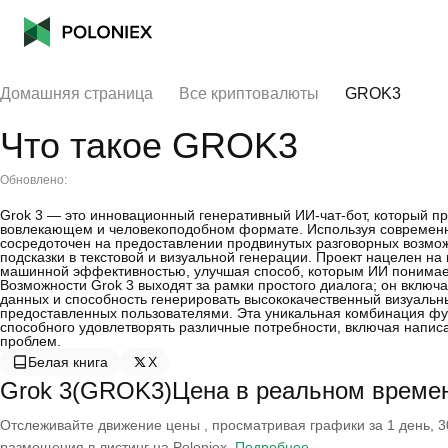
Домашняя страница
Все криптовалюты
GROK3
Что такое GROK3
Обновлено:
Grok 3 — это инновационный генеративный ИИ-чат-бот, который п
вовлекающем и человекоподобном формате. Используя современну
сосредоточен на предоставлении продвинутых разговорных возмож
подсказки в текстовой и визуальной генерации. Проект нацелен 
машинной эффективностью, улучшая способ, которым ИИ понимает 
Возможности Grok 3 выходят за рамки простого диалога; он включ
данных и способность генерировать высококачественный визуальны
предоставленных пользователями. Эта уникальная комбинация фу
способного удовлетворять различные потребности, включая напис
проблем.
Белая книга
X
Grok 3(GROK3)Цена в реальном време
Отслеживайте движение цены , просматривая графики за 1 день, 30
размещения в листинг на Poloniex.
Подробнее