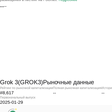
--
--
Grok 3(GROK3)Рыночные данные
Рейтинг по рыночной капитализации
Полная рыночная капитализация
Истори
#8,617
--
--
Первоначальный выпуск
2025-01-29