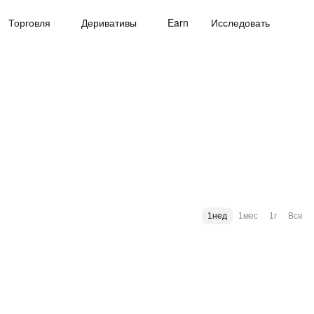
Торговля
Деривативы
Earn
Исследовать
1нед
1мес
1г
Все