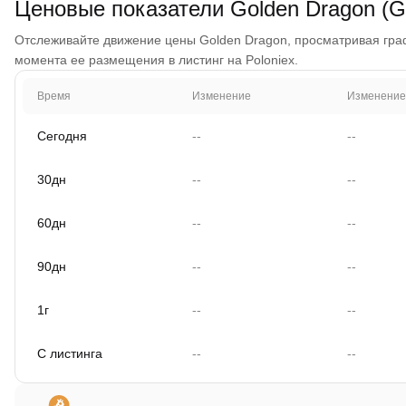
Ценовые показатели Golden Dragon (
Отслеживайте движение цены Golden Dragon, просматривая график
момента ее размещения в листинг на Poloniex.
Время
Изменение
Изменение
Сегодня
--
--
30дн
--
--
60дн
--
--
90дн
--
--
1г
--
--
С листинга
--
--