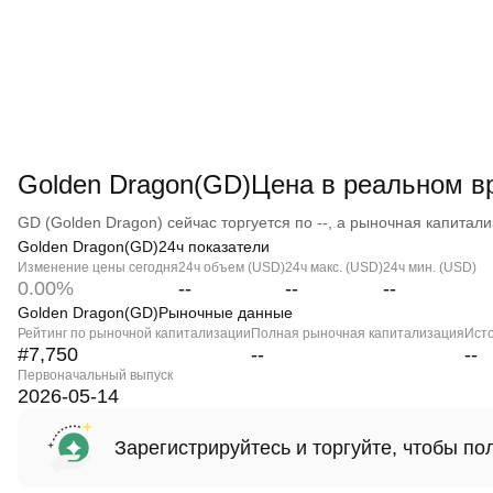
Golden Dragon(GD)Цена в реальном в
GD (Golden Dragon) сейчас торгуется по --, а рыночная капитализ
Golden Dragon(GD)24ч показатели
Изменение цены сегодня
24ч объем (USD)
24ч макс. (USD)
24ч мин. (USD)
0.00%
--
--
--
Golden Dragon(GD)Рыночные данные
Рейтинг по рыночной капитализации
Полная рыночная капитализация
Ист
#7,750
--
--
Первоначальный выпуск
2026-05-14
Зарегистрируйтесь и торгуйте, чтобы п