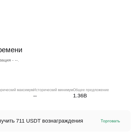
ремени
ация - --.
орический максимум
Исторический минимум
Общее предложение
--
1.36B
олучить 711 USDT вознаграждения
Торговать