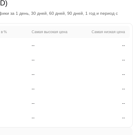
GD)
и за 1 день, 30 дней, 60 дней, 90 дней, 1 год и период с
 в %
Самая высокая цена
Самая низкая цена
--
--
--
--
--
--
--
--
--
--
--
--