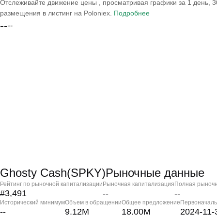
Отслеживайте движение цены , просматривая графики за 1 день, 30
размещения в листинг на Poloniex.
Подробнее
--
--
Ghosty Cash(SPKY)Рыночные данные
Рейтинг по рыночной капитализации
Рыночная капитализация
Полная рыночн
#3,491
--
--
Исторический минимум
Объем в обращении
Общее предложение
Первоначаль
--
9.12M
18.00M
2024-11-