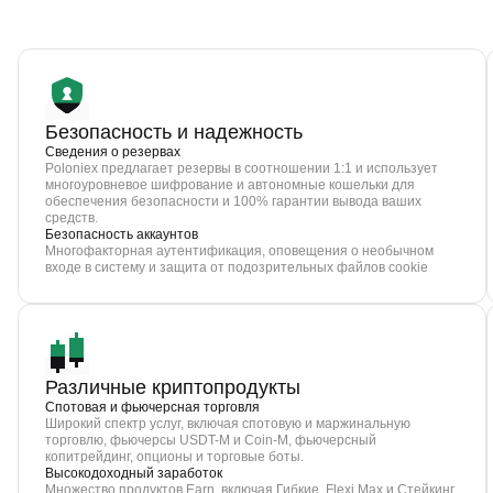
Безопасность и надежность
Сведения о резервах
Poloniex предлагает резервы в соотношении 1:1 и использует
многоуровневое шифрование и автономные кошельки для
обеспечения безопасности и 100% гарантии вывода ваших
средств.
Безопасность аккаунтов
Многофакторная аутентификация, оповещения о необычном
входе в систему и защита от подозрительных файлов cookie
Различные криптопродукты
Спотовая и фьючерсная торговля
Широкий спектр услуг, включая спотовую и маржинальную
торговлю, фьючерсы USDT-M и Coin-M, фьючерсный
копитрейдинг, опционы и торговые боты.
Высокодоходный заработок
Множество продуктов Earn, включая Гибкие, Flexi Max и Стейкинг.