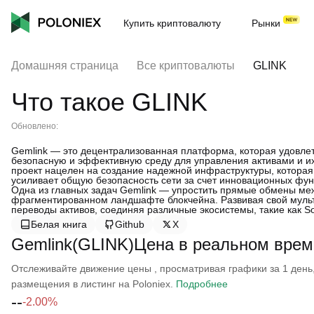
Купить криптовалюту
Рынки
Домашняя страница
Все криптовалюты
GLINK
Что такое GLINK
Обновлено:
Gemlink — это децентрализованная платформа, которая удовле
безопасную и эффективную среду для управления активами и их
проект нацелен на создание надежной инфраструктуры, которая
усиливает общую безопасность сети за счет инновационных фун
Одна из главных задач Gemlink — упростить прямые обмены ме
фрагментированном ландшафте блокчейна. Развивая свой мульт
переводы активов, соединяя различные экосистемы, такие как So
Белая книга
Github
X
Gemlink(GLINK)Цена в реальном врем
Отслеживайте движение цены , просматривая графики за 1 день, 
размещения в листинг на Poloniex.
Подробнее
--
-2.00%