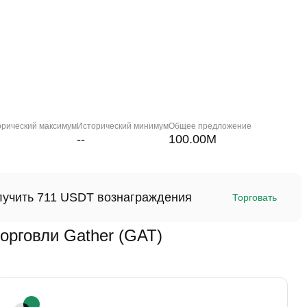
орический максимум
Исторический минимум
Общее предложение
--
100.00M
олучить 711 USDT вознаграждения
Торговать
рговли Gather (GAT)