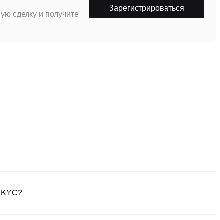
Зарегистрироваться
ую сделку и получите
у KYC?
ем официальном веб-сайте или загрузите приложение Poloniex