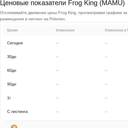
Ценовые показатели Frog King (MAMU)
Отслеживайте движение цены Frog King, просматривая графики за 1
размещения в листинг на Poloniex.
Время
Изменение
Изменение в 
Сегодня
--
--
30дн
--
--
60дн
--
--
90дн
--
--
1г
--
--
С листинга
--
--