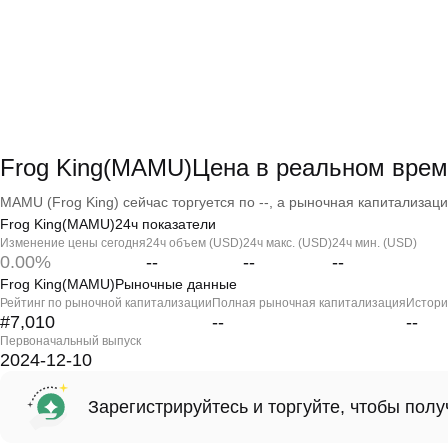
Frog King(MAMU)Цена в реальном вре
MAMU (Frog King) сейчас торгуется по --, а рыночная капитализация
Frog King(MAMU)24ч показатели
Изменение цены сегодня
24ч объем (USD)
24ч макс. (USD)
24ч мин. (USD)
0.00%
--
--
--
Frog King(MAMU)Рыночные данные
Рейтинг по рыночной капитализации
Полная рыночная капитализация
Истори
#7,010
--
--
Первоначальный выпуск
2024-12-10
Зарегистрируйтесь и торгуйте, чтобы пол