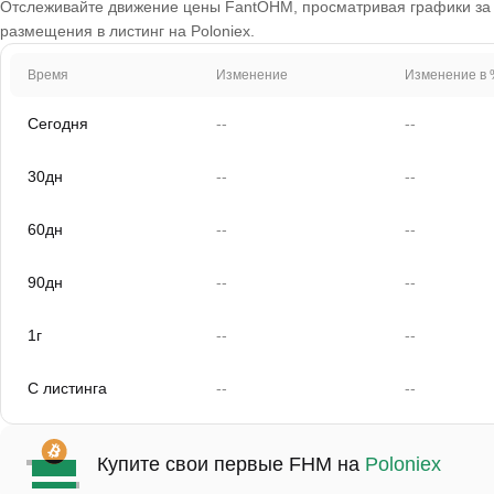
Отслеживайте движение цены FantOHM, просматривая графики за 1 
размещения в листинг на Poloniex.
Время
Изменение
Изменение в 
Сегодня
--
--
30дн
--
--
60дн
--
--
90дн
--
--
1г
--
--
С листинга
--
--
Купите свои первые FHM на
Poloniex