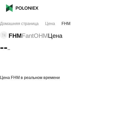
Домашняя страница
Цена
FHM
FHM
FantOHM
Цена
--
--
Цена FHM в реальном времени