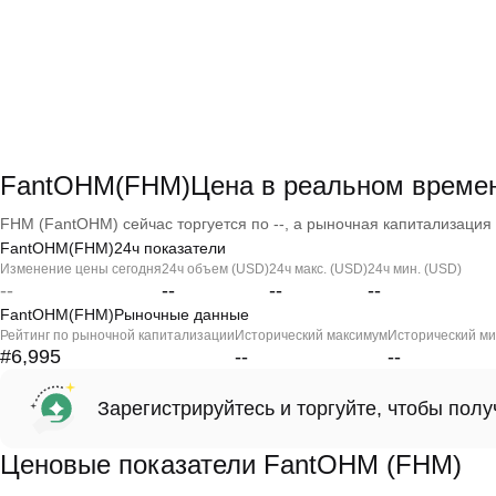
FantOHM(FHM)Цена в реальном време
FHM (FantOHM) сейчас торгуется по --, а рыночная капитализация -
FantOHM(FHM)24ч показатели
Изменение цены сегодня
24ч объем (USD)
24ч макс. (USD)
24ч мин. (USD)
--
--
--
--
FantOHM(FHM)Рыночные данные
Рейтинг по рыночной капитализации
Исторический максимум
Исторический м
#6,995
--
--
Зарегистрируйтесь и торгуйте, чтобы пол
Ценовые показатели FantOHM (FHM)