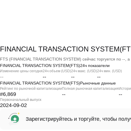
FINANCIAL TRANSACTION SYSTEM(FTS
FTS (FINANCIAL TRANSACTION SYSTEM) сейчас торгуется по --, а р
FINANCIAL TRANSACTION SYSTEM(FTS)24ч показатели
Изменение цены сегодня
24ч объем (USD)
24ч макс. (USD)
24ч мин. (USD)
--
--
--
--
FINANCIAL TRANSACTION SYSTEM(FTS)Рыночные данные
Рейтинг по рыночной капитализации
Полная рыночная капитализация
Истори
#6,869
--
--
Первоначальный выпуск
2024-09-02
Зарегистрируйтесь и торгуйте, чтобы пол