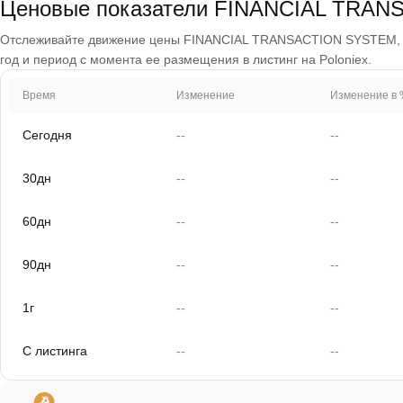
Ценовые показатели FINANCIAL TRAN
Отслеживайте движение цены FINANCIAL TRANSACTION SYSTEM, про
год и период с момента ее размещения в листинг на Poloniex.
Время
Изменение
Изменение в 
Сегодня
--
--
30дн
--
--
60дн
--
--
90дн
--
--
1г
--
--
С листинга
--
--