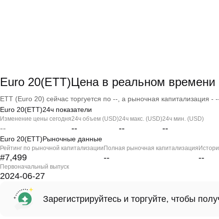
Euro 20(ETT)Цена в реальном времени
ETT (Euro 20) сейчас торгуется по --, а рыночная капитализация - -
Euro 20(ETT)24ч показатели
Изменение цены сегодня
24ч объем (USD)
24ч макс. (USD)
24ч мин. (USD)
--
--
--
--
Euro 20(ETT)Рыночные данные
Рейтинг по рыночной капитализации
Полная рыночная капитализация
Истори
#7,499
--
--
Первоначальный выпуск
2024-06-27
Зарегистрируйтесь и торгуйте, чтобы пол