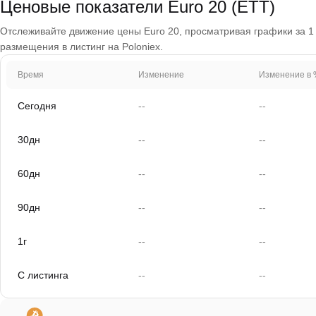
Ценовые показатели Euro 20 (ETT)
Отслеживайте движение цены Euro 20, просматривая графики за 1 д
размещения в листинг на Poloniex.
Время
Изменение
Изменение в 
Сегодня
--
--
30дн
--
--
60дн
--
--
90дн
--
--
1г
--
--
С листинга
--
--