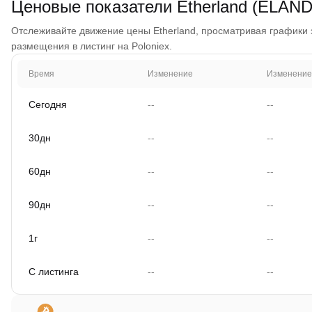
Ценовые показатели Etherland (ELAND
Отслеживайте движение цены Etherland, просматривая графики за
размещения в листинг на Poloniex.
Время
Изменение
Изменение
Сегодня
--
--
30дн
--
--
60дн
--
--
90дн
--
--
1г
--
--
С листинга
--
--