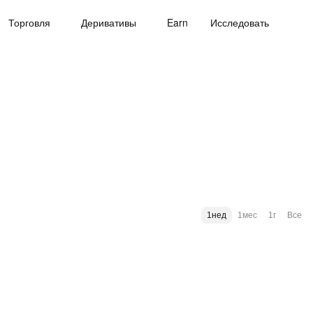
Торговля
Деривативы
Earn
Исследовать
1нед
1мес
1г
Все