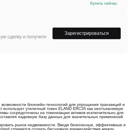
Купить сейчас
Зарегистрироваться
ую сделку и получите
 возможности блокчейн-технологий для упрощения транзакций и
кт использует утилитный токен ELAND ERC20 как неотъемлемую
ативы сосредоточены на токенизации активов исключительно для
доставляя надежную базу данных для значительных применений
зировать рынок недвижимости. Вводя безопасные, эффективные и
rland стремится создать бесшовное взаимодействие между