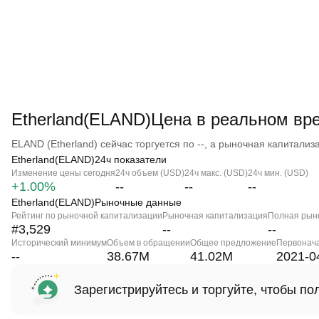
Etherland(ELAND)Цена в реальном вр
ELAND (Etherland) сейчас торгуется по --, а рыночная капитализац
Etherland(ELAND)24ч показатели
Изменение цены сегодня
24ч объем (USD)
24ч макс. (USD)
24ч мин. (USD)
+1.00%
--
--
--
Etherland(ELAND)Рыночные данные
Рейтинг по рыночной капитализации
Рыночная капитализация
Полная рын
#3,529
--
--
Исторический минимум
Объем в обращении
Общее предложение
Первонач
--
38.67M
41.02M
2021-0
Зарегистрируйтесь и торгуйте, чтобы п