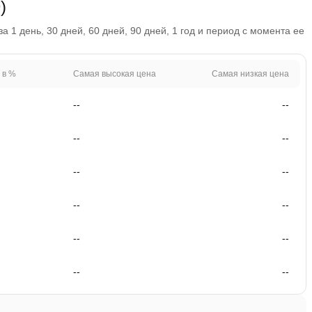
)
 1 день, 30 дней, 60 дней, 90 дней, 1 год и период с момента ее
 в %
Самая высокая цена
Самая низкая цена
--
--
--
--
--
--
--
--
--
--
--
--