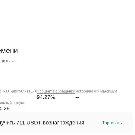
емени
ия - --.
очная капитализация
Процент в обращении
Исторический максимум
94.27
%
--
альный выпуск
4-29
олучить 711 USDT вознаграждения
Торговать