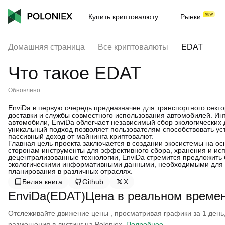
Купить криптовалюту
Рынки
Домашняя страница
Все криптовалюты
EDAT
Что такое EDAT
Обновлено:
EnviDa в первую очередь предназначен для транспортного сектор
доставки и службы совместного использования автомобилей. Инт
автомобили, EnviDa облегчает независимый сбор экологических
уникальный подход позволяет пользователям способствовать у
пассивный доход от майнинга криптовалют.
Главная цель проекта заключается в создании экосистемы на о
сторонам инструменты для эффективного сбора, хранения и исп
децентрализованные технологии, EnviDa стремится предложить
экологическими информативными данными, необходимыми для о
планирования в различных отраслях.
Белая книга
Github
X
EnviDa(EDAT)Цена в реальном време
Отслеживайте движение цены , просматривая графики за 1 день, 
размещения в листинг на Poloniex.
Подробнее