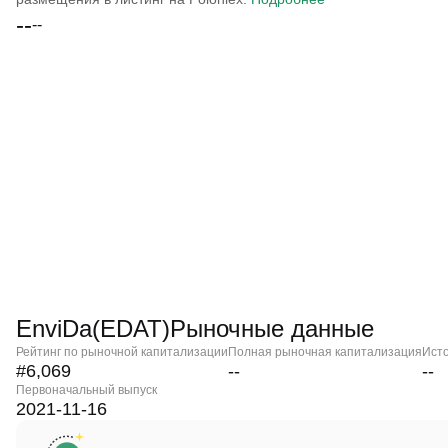
--
--
EnviDa(EDAT)Рыночные данные
Рейтинг по рыночной капитализации
Полная рыночная капитализация
Ист
#6,069
--
--
Первоначальный выпуск
2021-11-16