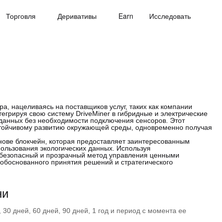
Торговля
Деривативы
Earn
Исследовать
а, нацеливаясь на поставщиков услуг, таких как компании
егрируя свою систему DriveMiner в гибридные и электрические
 данных без необходимости подключения сенсоров. Этот
стойчивому развитию окружающей среды, одновременно получая
снове блокчейн, которая предоставляет заинтересованным
ользования экологических данных. Используя
 безопасный и прозрачный метод управления ценными
боснованного принятия решений и стратегического
ни
30 дней, 60 дней, 90 дней, 1 год и период с момента ее