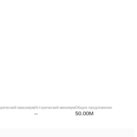
орический максимум
Исторический минимум
Общее предложение
--
50.00M