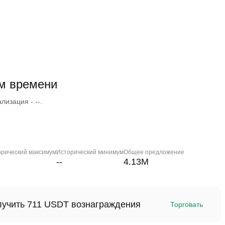
ом времени
лизация - --.
орический максимум
Исторический минимум
Общее предложение
--
4.13M
олучить 711 USDT вознаграждения
Торговать