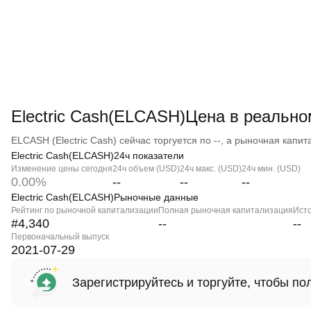
Electric Cash(ELCASH)Цена в реальн
ELCASH (Electric Cash) сейчас торгуется по --, а рыночная капита
Electric Cash(ELCASH)24ч показатели
Изменение цены сегодня
24ч объем (USD)
24ч макс. (USD)
24ч мин. (USD)
0.00%
--
--
--
Electric Cash(ELCASH)Рыночные данные
Рейтинг по рыночной капитализации
Полная рыночная капитализация
Ист
#4,340
--
--
Первоначальный выпуск
2021-07-29
Зарегистрируйтесь и торгуйте, чтобы п