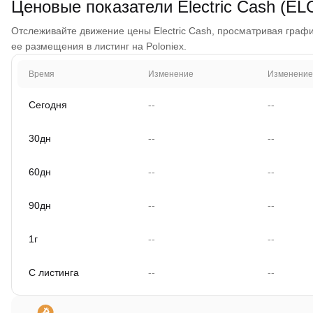
Ценовые показатели Electric Cash (E
Отслеживайте движение цены Electric Cash, просматривая график
ее размещения в листинг на Poloniex.
Время
Изменение
Изменение
Сегодня
--
--
30дн
--
--
60дн
--
--
90дн
--
--
1г
--
--
С листинга
--
--