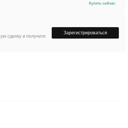
x
Купить сейчас
Зарегистрироваться
ую сделку и получите
 и надежных способов купить Electric Cash. Такие биржи