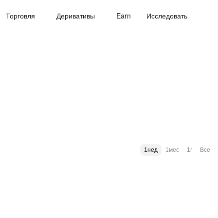
Торговля
Деривативы
Earn
Исследовать
1нед
1мес
1г
Все