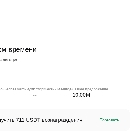
ом времени
ализация - --.
орический максимум
Исторический минимум
Общее предложение
--
10.00M
олучить 711 USDT вознаграждения
Торговать