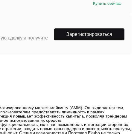
Купить сейчас
Зарегистрироваться
ую сделку и получите
матизированному маркет-мейкингу (AMM). Он выделяется тем,
 пользователям предоставлять ликвидность в рамках
функция повышает эффективность капитала, позволяя трейдерам
ное использование их средств.
 функциональность, включая возможность интеграции сторонних
стратегии, вводить новые типы ордеров и развертывать оракулы,
ый опыт. С этими возможностями Протокол Ekubo не только