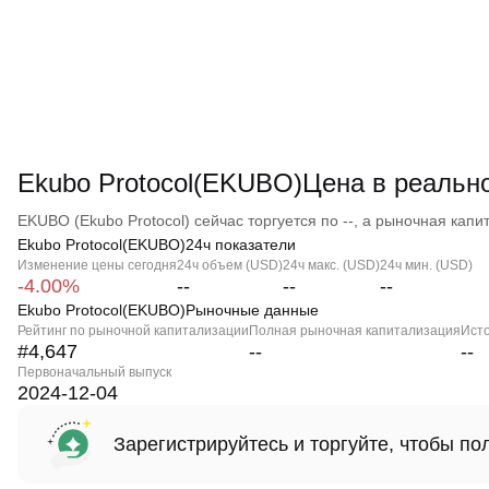
Ekubo Protocol(EKUBO)Цена в реальн
EKUBO (Ekubo Protocol) сейчас торгуется по --, а рыночная капит
Ekubo Protocol(EKUBO)24ч показатели
Изменение цены сегодня
24ч объем (USD)
24ч макс. (USD)
24ч мин. (USD)
-4.00%
--
--
--
Ekubo Protocol(EKUBO)Рыночные данные
Рейтинг по рыночной капитализации
Полная рыночная капитализация
Ист
#4,647
--
--
Первоначальный выпуск
2024-12-04
Зарегистрируйтесь и торгуйте, чтобы п