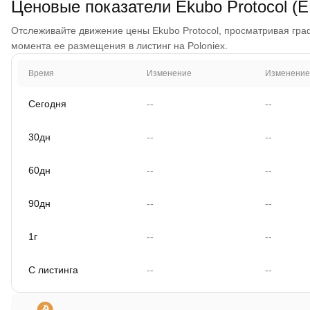
Ценовые показатели Ekubo Protocol (
Отслеживайте движение цены Ekubo Protocol, просматривая график
момента ее размещения в листинг на Poloniex.
Время
Изменение
Изменение
Сегодня
--
--
30дн
--
--
60дн
--
--
90дн
--
--
1г
--
--
С листинга
--
--