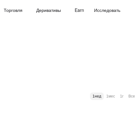
Торговля
Деривативы
Earn
Исследовать
1нед
1мес
1г
Все