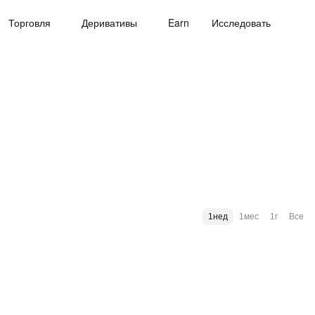
Торговля
Деривативы
Earn
Исследовать
1нед
1мес
1г
Все