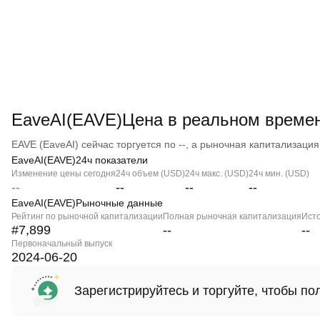
EaveAI(EAVE)Цена в реальном време
EAVE (EaveAI) сейчас торгуется по --, а рыночная капитализация -
EaveAI(EAVE)24ч показатели
Изменение цены сегодня
24ч объем (USD)
24ч макс. (USD)
24ч мин. (USD)
--
--
--
--
EaveAI(EAVE)Рыночные данные
Рейтинг по рыночной капитализации
Полная рыночная капитализация
Ист
#7,899
--
--
Первоначальный выпуск
2024-06-20
Зарегистрируйтесь и торгуйте, чтобы п