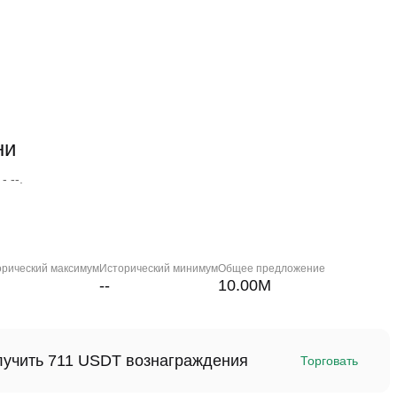
ни
 --.
орический максимум
Исторический минимум
Общее предложение
--
10.00M
олучить 711 USDT вознаграждения
Торговать