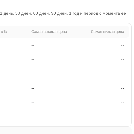
день, 30 дней, 60 дней, 90 дней, 1 год и период с момента ее
 в %
Самая высокая цена
Самая низкая цена
--
--
--
--
--
--
--
--
--
--
--
--