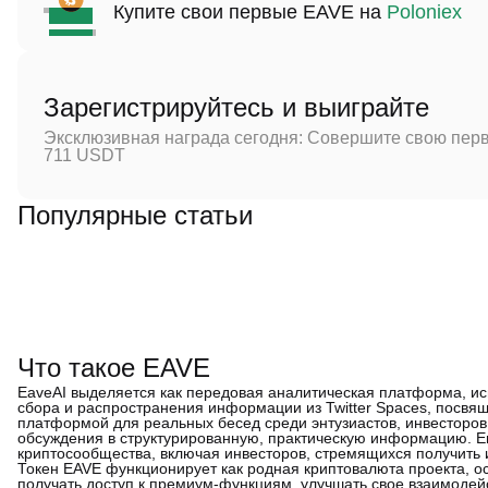
Купите свои первые EAVE на
Poloniex
Зарегистрируйтесь и выиграйте
Эксклюзивная награда сегодня: Совершите свою перв
711 USDT
Популярные статьи
Что такое EAVE
EaveAI выделяется как передовая аналитическая платформа, ис
сбора и распространения информации из Twitter Spaces, посвящ
платформой для реальных бесед среди энтузиастов, инвесторов 
обсуждения в структурированную, практическую информацию. Е
криптосообщества, включая инвесторов, стремящихся получить 
Токен EAVE функционирует как родная криптовалюта проекта, ос
получать доступ к премиум-функциям, улучшать свое взаимодей