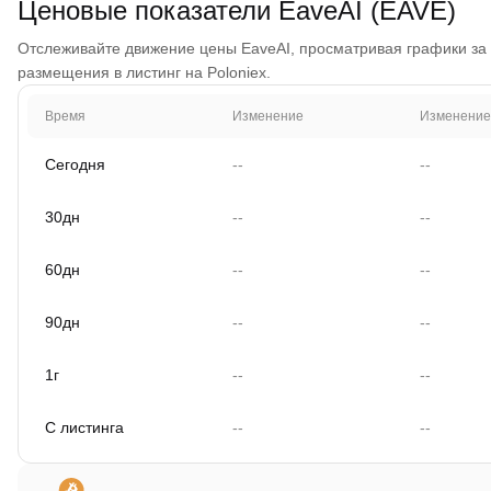
Ценовые показатели EaveAI (EAVE)
Отслеживайте движение цены EaveAI, просматривая графики за 1 
размещения в листинг на Poloniex.
Время
Изменение
Изменение
Сегодня
--
--
30дн
--
--
60дн
--
--
90дн
--
--
1г
--
--
С листинга
--
--