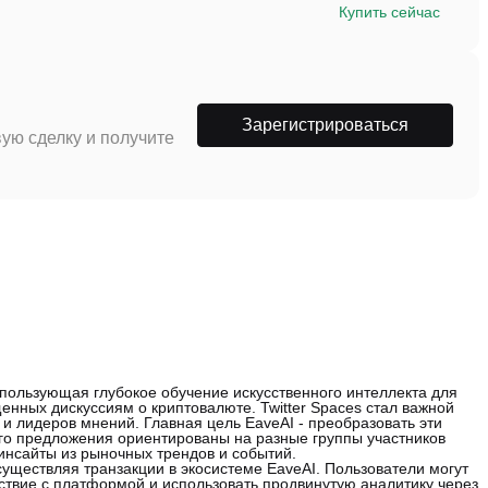
Купить сейчас
Зарегистрироваться
ую сделку и получите
пользующая глубокое обучение искусственного интеллекта для
енных дискуссиям о криптовалюте. Twitter Spaces стал важной
и лидеров мнений. Главная цель EaveAI - преобразовать эти
го предложения ориентированы на разные группы участников
инсайты из рыночных трендов и событий.
уществляя транзакции в экосистеме EaveAI. Пользователи могут
ствие с платформой и использовать продвинутую аналитику через