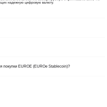
щущих надежную цифровую валюту.
х и надежных способов купить EUROe Stablecoin. Такие биржи
множество торговых инструментов для упрощения торговли.
 криптовалютами, включая EUROE, и предлагает
 безопасной и интуитивно понятной платформой. Начните
сококачественных цифровых активов.
ля покупки EUROE (EUROe Stablecoin)?
овалютах.
 для мгновенной покупки стейблкоинов (например, USDT).
с защитой механизмом промежуточного хранилища.
аких как доллары США, обрабатываются в течение 1-3 рабочих
ли USDC.
00 с индивидуальными квотами.
товалют, получая пассивный доход.