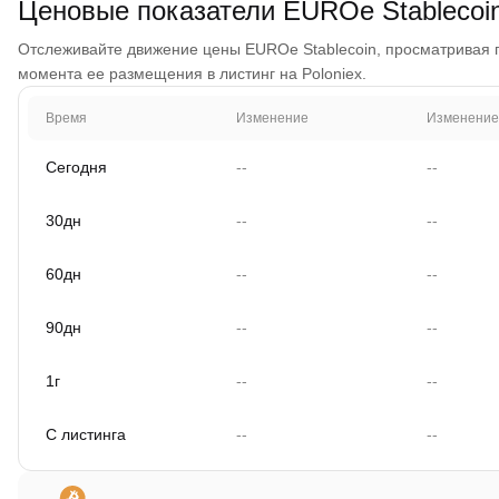
Ценовые показатели EUROe Stablecoi
Отслеживайте движение цены EUROe Stablecoin, просматривая гра
момента ее размещения в листинг на Poloniex.
Время
Изменение
Изменение
Сегодня
--
--
30дн
--
--
60дн
--
--
90дн
--
--
1г
--
--
С листинга
--
--