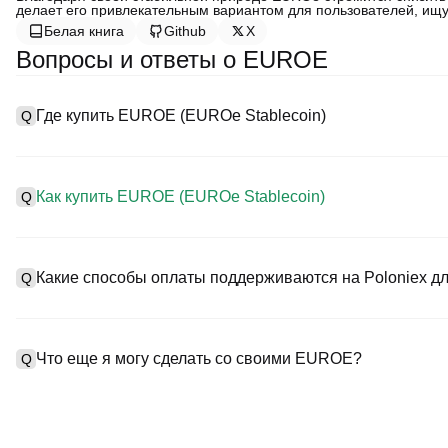
делает его привлекательным вариантом для пользователей, и
Белая книга
Github
X
Вопросы и ответы о EUROE
Где купить EUROE (EUROe Stablecoin)
Q
A
Централизованные биржи (CEXs) — это один из самых просты
предоставляют удобные интерфейсы, высокую ликвидность и 
Как купить EUROE (EUROe Stablecoin)
Q
Например, Poloniex поддерживает торговлю разнообразными
конкурентоспособные торговые комиссии.
A
Начните своё криптопутешествие за четыре шага с Poloniex,
Процесс покупки EUROe Stablecoin на CEX следующий:
торговать EUROE (EUROe Stablecoin) и широким спектром вы
Какие способы оплаты поддерживаются на Poloniex д
Q
1. Создайте учетную запись и пройдите KYC-верификацию.
2. Внесите средства на свой счет в фиатных валютах и крипт
3. Найдите в поиске EUROE.
A
На Poloniex поддерживаются:
4. Разместите рыночный/лимитный ордер на покупку.
1) Кредитные/дебетовые карты (такие как Visa и Mastercard)
Что еще я могу сделать со своими EUROE?
Q
2) P2P-торговля для покупки USDT у других пользователей 
3) Банковские переводы для депозитов в фиатных валютах, т
дней.
A
Вы можете торговать фьючерсами с использованием USDT и
4) OTC-торговля для крупных сделок на сумму более $100 0
В то же время вы можете увеличивать количество своих крип