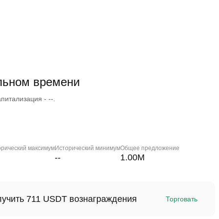
льном времени
питализация - --.
орический максимум
Исторический минимум
Общее предложение
--
1.00M
олучить 711 USDT вознаграждения
Торговать