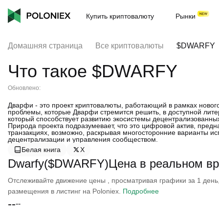
Купить криптовалюту
Рынки
Домашняя страница
Все криптовалюты
$DWARFY
Что такое $DWARFY
Обновлено:
Дварфи - это проект криптовалюты, работающий в рамках новог
проблемы, которые Дварфи стремится решить, в доступной литер
который способствует развитию экосистемы децентрализованны
Природа проекта подразумевает, что это цифровой актив, пред
транзакциях, возможно, раскрывая многосторонние варианты ис
децентрализации и управления сообществом.
Белая книга
X
Dwarfy($DWARFY)Цена в реальном в
Отслеживайте движение цены , просматривая графики за 1 день, 
размещения в листинг на Poloniex.
Подробнее
--
--