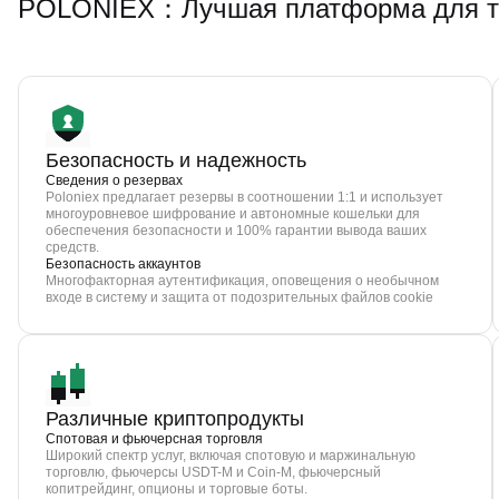
POLONIEX：Лучшая платформа для то
Безопасность и надежность
Сведения о резервах
Poloniex предлагает резервы в соотношении 1:1 и использует
многоуровневое шифрование и автономные кошельки для
обеспечения безопасности и 100% гарантии вывода ваших
средств.
Безопасность аккаунтов
Многофакторная аутентификация, оповещения о необычном
входе в систему и защита от подозрительных файлов cookie
Различные криптопродукты
Спотовая и фьючерсная торговля
Широкий спектр услуг, включая спотовую и маржинальную
торговлю, фьючерсы USDT-M и Coin-M, фьючерсный
копитрейдинг, опционы и торговые боты.