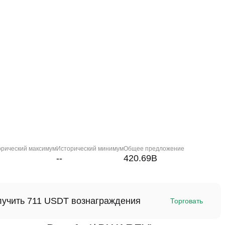
орический максимум
Исторический минимум
Общее предложение
--
420.69B
олучить 711 USDT вознаграждения
Торговать