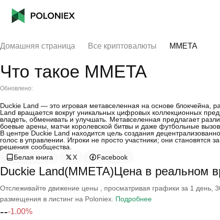
Домашняя страница
Все криптовалюты
MMETA
Что такое MMETA
Обновлено:
Duckie Land — это игровая метавселенная на основе блокчейна, р
Land вращается вокруг уникальных цифровых коллекционных предм
владеть, обменивать и улучшать. Метавселенная предлагает разл
боевые арены, матчи королевской битвы и даже футбольные вызов
В центре Duckie Land находится цель создания децентрализован
голос в управлении. Игроки не просто участники; они становятся
решения сообщества.
Белая книга
X
Facebook
Duckie Land(MMETA)Цена в реальном 
Отслеживайте движение цены , просматривая графики за 1 день, 30
размещения в листинг на Poloniex.
Подробнее
--
-1.00%