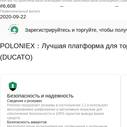
Рейтинг по рыночной капитализации
Полная рыночная капитализация
Истори
#6,608
--
--
Первоначальный выпуск
2020-09-22
Зарегистрируйтесь и торгуйте, чтобы пол
POLONIEX：Лучшая платформа для торг
(DUCATO)
Безопасность и надежность
Сведения о резервах
Poloniex предлагает резервы в соотношении 1:1 и использует
многоуровневое шифрование и автономные кошельки для
обеспечения безопасности и 100% гарантии вывода ваших
средств.
Безопасность аккаунтов
Многофакторная аутентификация, оповещения о необычном