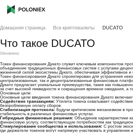
Домашняя страница
Все криптовалюты
DUCATO
Что такое DUCATO
Обновлено:
Токен финансирования Дукато служит ключевым компонентом прот
объединение традиционных финансовых систем с услугами децентр
жизненной силой экосистемы Дукато, обеспечивая эффективное и
Токен финансирования Дукато спроектирован для устранения некот
централизованные, так и децентрализованные финансовые платфо
Дукато предлагает уникальные преимущества, такие как повышенна
за счет высокой ликвидности и сокращения времени ожидания, а т
Основные цели
Основные цели введения токена финансирования Дукато включают
Содействие транзакциям:
Утилита токена охватывает содействие
безпроблемную оплату сборов.
Стабилизация протокола:
Будучи критическим механизмом в прот
стабильность в различных финансовых услугах.
Гибридные финансовые решения:
Объединив характеристики как
финансовую услугу, соответствующую потребностям как традицион
Стимулирование сообщества и использования:
С ростом экоси
где держатели токенов могут напрямую участвовать в управлении 