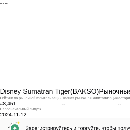
--
--
Disney Sumatran Tiger(BAKSO)Рыночны
Рейтинг по рыночной капитализации
Полная рыночная капитализация
Истори
#8,451
--
--
Первоначальный выпуск
2024-11-12
Зарегистрируйтесь и торгуйте, чтобы пол