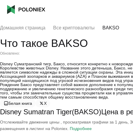
Домашняя страница
Все криптовалюты
BAKSO
Что такое BAKSO
Обновлено:
Disney Суматранский тигр, Баксо, относится конкретно к новорож
Королевстве животных Disney. Название этого детеныша, Баксо, не 
является символом надежды в сложной ситуации охраны. Эта иниц
Ассоциацией зоопарков и аквариумов (AZA) и Планом выживания в
популяций находящихся под угрозой исчезновения видов под уп
Рождение Баксо представляет собой важное дополнение к популяци
поддержанию и увеличению генетического разнообразия среди тиг
того, чтобы эти замечательные существа процветали как в управля
тем самым способствуя общему восстановлению вида.
Белая книга
X
Disney Sumatran Tiger(BAKSO)Цена в 
Отслеживайте движение цены , просматривая графики за 1 день, 30
размещения в листинг на Poloniex.
Подробнее