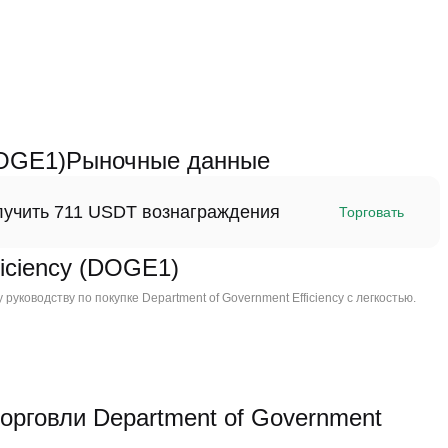
(DOGE1)Рыночные данные
олучить 711 USDT вознаграждения
Торговать
ficiency (DOGE1)
уководству по покупке Department of Government Efficiency с легкостью.
говли Department of Government