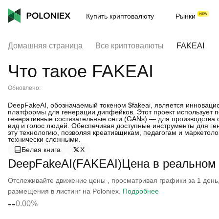
Купить криптовалюту
Рынки
Домашняя страница
Все криптовалюты
FAKEAI
Что такое FAKEAI
Обновлено:
DeepFakeAI, обозначаемый токеном $fakeai, является инноваци
платформы для генерации дипфейков. Этот проект использует п
генеративные состязательные сети (GANs) — для производства с
вид и голос людей. Обеспечивая доступные инструменты для г
эту технологию, позволяя креативщикам, педагогам и маркетол
технически сложными.
Белая книга
X
DeepFakeAI(FAKEAI)Цена в реальном
Отслеживайте движение цены , просматривая графики за 1 день, 
размещения в листинг на Poloniex.
Подробнее
--
0.00%