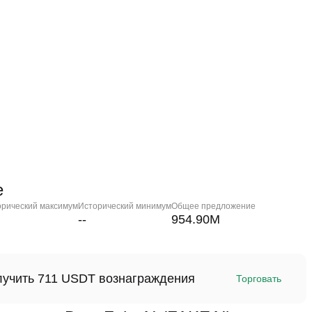
е
орический максимум
Исторический минимум
Общее предложение
--
954.90M
олучить 711 USDT вознаграждения
Торговать