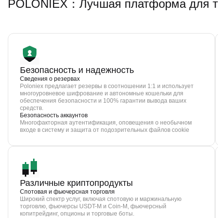
POLONIEX：Лучшая платформа для то
Безопасность и надежность
Сведения о резервах
Poloniex предлагает резервы в соотношении 1:1 и использует
многоуровневое шифрование и автономные кошельки для
обеспечения безопасности и 100% гарантии вывода ваших
средств.
Безопасность аккаунтов
Многофакторная аутентификация, оповещения о необычном
входе в систему и защита от подозрительных файлов cookie
Различные криптопродукты
Спотовая и фьючерсная торговля
Широкий спектр услуг, включая спотовую и маржинальную
торговлю, фьючерсы USDT-M и Coin-M, фьючерсный
копитрейдинг, опционы и торговые боты.