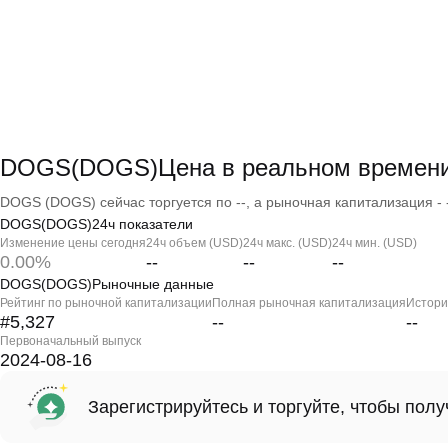
DOGS(DOGS)Цена в реальном времен
DOGS (DOGS) сейчас торгуется по --, а рыночная капитализация - -
DOGS(DOGS)24ч показатели
Изменение цены сегодня
24ч объем (USD)
24ч макс. (USD)
24ч мин. (USD)
0.00%
--
--
--
DOGS(DOGS)Рыночные данные
Рейтинг по рыночной капитализации
Полная рыночная капитализация
Истори
#5,327
--
--
Первоначальный выпуск
2024-08-16
Зарегистрируйтесь и торгуйте, чтобы пол