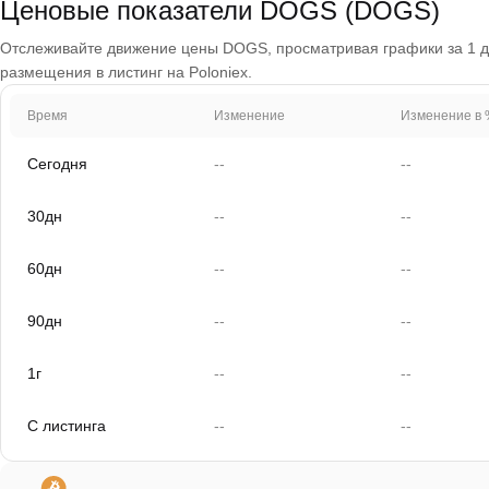
Ценовые показатели DOGS (DOGS)
Отслеживайте движение цены DOGS, просматривая графики за 1 ден
размещения в листинг на Poloniex.
Время
Изменение
Изменение в 
Сегодня
--
--
30дн
--
--
60дн
--
--
90дн
--
--
1г
--
--
С листинга
--
--