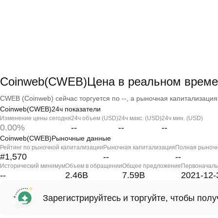
Coinweb(CWEB)Цена в реальном време
CWEB (Coinweb) сейчас торгуется по --, а рыночная капитализация -
Coinweb(CWEB)24ч показатели
Изменение цены сегодня
24ч объем (USD)
24ч макс. (USD)
24ч мин. (USD)
0.00%
--
--
--
Coinweb(CWEB)Рыночные данные
Рейтинг по рыночной капитализации
Рыночная капитализация
Полная рыночн
#1,570
--
--
Исторический минимум
Объем в обращении
Общее предложение
Первоначаль
--
2.46B
7.59B
2021-12-
Зарегистрируйтесь и торгуйте, чтобы пол