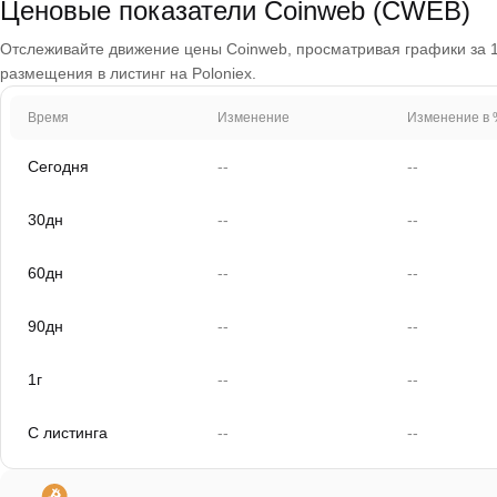
Ценовые показатели Coinweb (CWEB)
Отслеживайте движение цены Coinweb, просматривая графики за 1 д
размещения в листинг на Poloniex.
Время
Изменение
Изменение в 
Сегодня
--
--
30дн
--
--
60дн
--
--
90дн
--
--
1г
--
--
С листинга
--
--