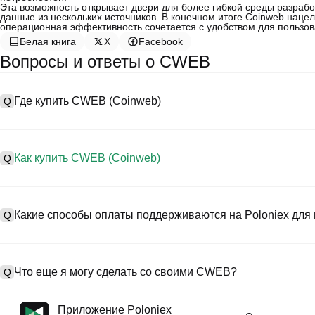
Эта возможность открывает двери для более гибкой среды разрабо
данные из нескольких источников. В конечном итоге Coinweb нацел
операционная эффективность сочетается с удобством для пользов
Белая книга
X
Facebook
Вопросы и ответы о CWEB
Где купить CWEB (Coinweb)
Q
A
Централизованные биржи (CEXs) — это один из самых простых 
предоставляют удобные интерфейсы, высокую ликвидность и мн
Как купить CWEB (Coinweb)
Q
Например, Poloniex поддерживает торговлю разнообразными к
конкурентоспособные торговые комиссии.
A
Начните своё криптопутешествие за четыре шага с Poloniex, б
Процесс покупки Coinweb на CEX следующий:
торговать CWEB (Coinweb) и широким спектром высококачестве
Какие способы оплаты поддерживаются на Poloniex для
Q
1. Создайте учетную запись и пройдите KYC-верификацию.
2. Внесите средства на свой счет в фиатных валютах и криптов
3. Найдите в поиске CWEB.
A
На Poloniex поддерживаются:
4. Разместите рыночный/лимитный ордер на покупку.
1) Кредитные/дебетовые карты (такие как Visa и Mastercard) д
Что еще я могу сделать со своими CWEB?
Q
2) P2P-торговля для покупки USDT у других пользователей с 
3) Банковские переводы для депозитов в фиатных валютах, так
дней.
A
Вы можете торговать фьючерсами с использованием USDT или
Приложение Poloniex