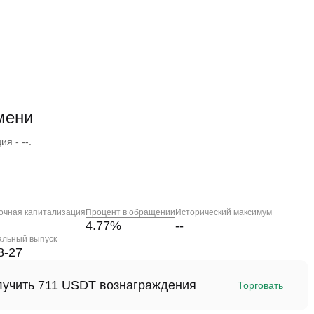
мени
я - --.
очная капитализация
Процент в обращении
Исторический максимум
4.77
%
--
альный выпуск
8-27
олучить 711 USDT вознаграждения
Торговать