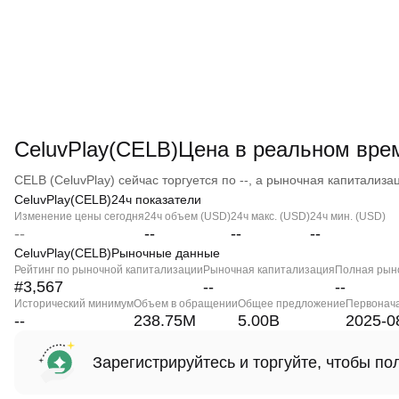
CeluvPlay(CELB)Цена в реальном вре
CELB (CeluvPlay) сейчас торгуется по --, а рыночная капитализаци
CeluvPlay(CELB)24ч показатели
Изменение цены сегодня
24ч объем (USD)
24ч макс. (USD)
24ч мин. (USD)
--
--
--
--
CeluvPlay(CELB)Рыночные данные
Рейтинг по рыночной капитализации
Рыночная капитализация
Полная рын
#3,567
--
--
Исторический минимум
Объем в обращении
Общее предложение
Первонач
--
238.75M
5.00B
2025-0
Зарегистрируйтесь и торгуйте, чтобы п