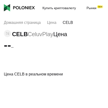
Купить криптовалюту
Рынки
Домашняя страница
Цена
CELB
CELB
CeluvPlay
Цена
--
--
Цена CELB в реальном времени