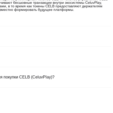
ивают бесшовные транзакции внутри экосистемы CeluvPlay,
ами, в то время как токены CELB предоставляют держателям
совместно формировать будущее платформы.
 и надежных способов купить CeluvPlay. Такие биржи
множество торговых инструментов для упрощения торговли.
криптовалютами, включая CELB, и предлагает
 безопасной и интуитивно понятной платформой. Начните
твенных цифровых активов.
я покупки CELB (CeluvPlay)?
овалютах.
 для мгновенной покупки стейблкоинов (например, USDT).
с защитой механизмом промежуточного хранилища.
аких как доллары США, обрабатываются в течение 1-3 рабочих
ли USDC.