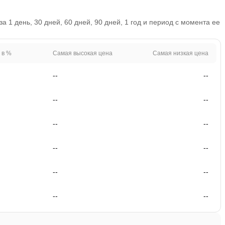
 1 день, 30 дней, 60 дней, 90 дней, 1 год и период с момента ее
 в %
Самая высокая цена
Самая низкая цена
--
--
--
--
--
--
--
--
--
--
--
--