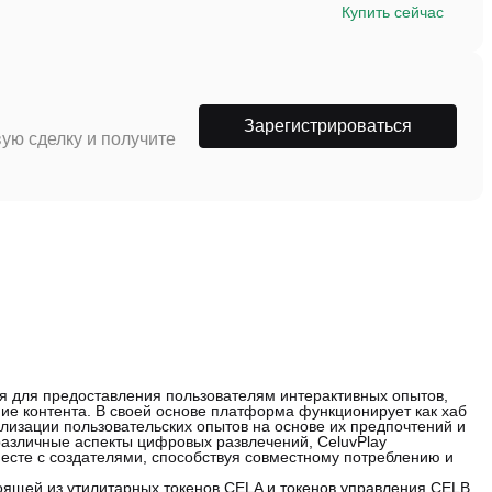
Купить сейчас
Зарегистрироваться
ую сделку и получите
я для предоставления пользователям интерактивных опытов,
ие контента. В своей основе платформа функционирует как хаб
изации пользовательских опытов на основе их предпочтений и
различные аспекты цифровых развлечений, CeluvPlay
есте с создателями, способствуя совместному потреблению и
ящей из утилитарных токенов CELA и токенов управления CELB