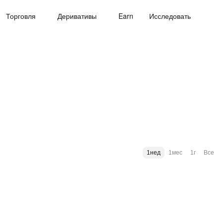
Торговля
Деривативы
Earn
Исследовать
1нед
1мес
1г
Все