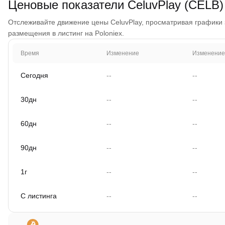
Ценовые показатели CeluvPlay (CELB)
Отслеживайте движение цены CeluvPlay, просматривая графики за
размещения в листинг на Poloniex.
Время
Изменение
Изменение
Сегодня
--
--
30дн
--
--
60дн
--
--
90дн
--
--
1г
--
--
С листинга
--
--