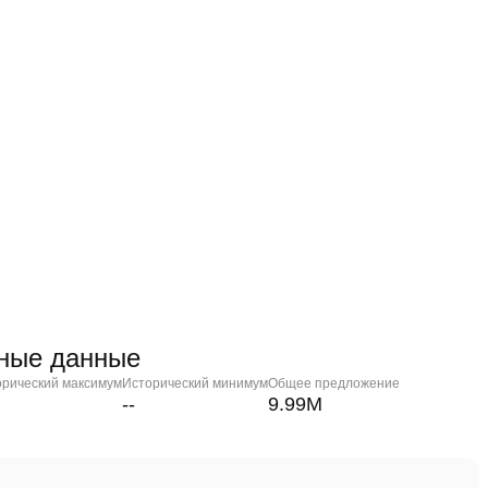
чные данные
орический максимум
Исторический минимум
Общее предложение
--
9.99M