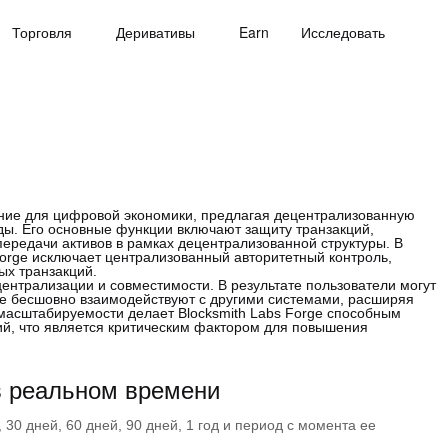
Торговля
Деривативы
Earn
Исследовать
ние для цифровой экономики, предлагая децентрализованную
ы. Его основные функции включают защиту транзакций,
ередачи активов в рамках децентрализованной структуры. В
Forge исключает централизованный авторитетный контроль,
ых транзакций.
централизации и совместимости. В результате пользователи могут
ые бесшовно взаимодействуют с другими системами, расширяя
 масштабируемости делает Blocksmith Labs Forge способным
ий, что является критическим фактором для повышения
в реальном времени
30 дней, 60 дней, 90 дней, 1 год и период с момента ее