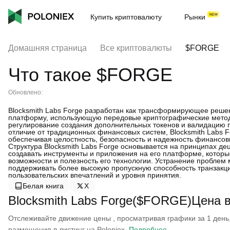
Купить криптовалюту
Рынки
Домашняя страница
Все криптовалюты
$FORGE
Что такое $FORGE
Обновлено:
Blocksmith Labs Forge разработан как трансформирующее реше
платформу, использующую передовые криптографические метод
регулирование создания дополнительных токенов и валидацию п
отличие от традиционных финансовых систем, Blocksmith Labs 
обеспечивая целостность, безопасность и надежность финансов
Структура Blocksmith Labs Forge основывается на принципах де
создавать инструменты и приложения на его платформе, котор
возможности и полезность его технологии. Устранение проблем
поддерживать более высокую пропускную способность транзакц
пользовательских впечатлений и уровня принятия.
Белая книга
X
Blocksmith Labs Forge($FORGE)Цена 
Отслеживайте движение цены , просматривая графики за 1 день, 
размещения в листинг на Poloniex.
Подробнее