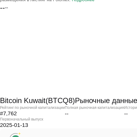
--
--
Bitcoin Kuwait(BTCQ8)Рыночные данны
Рейтинг по рыночной капитализации
Полная рыночная капитализация
Истори
#7,762
--
--
Первоначальный выпуск
2025-01-13