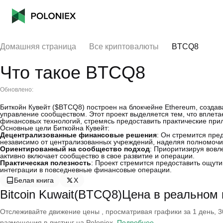
Домашняя страница
Все криптовалюты
BTCQ8
Что такое BTCQ8
Обновлено:
Биткойн Кувейт ($BTCQ8) построен на блокчейне Ethereum, создав
управление сообществом. Этот проект выделяется тем, что вплета
финансовых технологий, стремясь предоставить практические пр
Основные цели Биткойна Кувейт:
Децентрализованные финансовые решения
: Он стремится пр
независимо от централизованных учреждений, наделяя полномочи
Ориентированный на сообщество подход
: Приоритизируя вовл
активно включает сообщество в свое развитие и операции.
Практическая полезность
: Проект стремится предоставить ощут
интеграции в повседневные финансовые операции.
Белая книга
X
Bitcoin Kuwait(BTCQ8)Цена в реальном
Отслеживайте движение цены , просматривая графики за 1 день, 30
размещения в листинг на Poloniex.
Подробнее