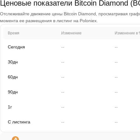
Ценовые показатели Bitcoin Diamond (B
Отслеживайте движение цены Bitcoin Diamond, просматривая графики
момента ее размещения в листинг на Poloniex.
Время
Изменение
Изменение в 
Сегодня
--
--
30дн
--
--
60дн
--
--
90дн
--
--
1г
--
--
С листинга
--
--