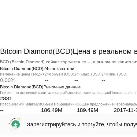
Bitcoin Diamond(BCD)Цена в реальном 
BCD (Bitcoin Diamond) сейчас торгуется по --, а рыночная капитализ
Bitcoin Diamond(BCD)24ч показатели
Изменение цены сегодня
24ч объем (USD)
24ч макс. (USD)
24ч мин. (USD)
0.00%
--
--
--
Bitcoin Diamond(BCD)Рыночные данные
Рейтинг по рыночной капитализации
Рыночная капитализация
Полная рыночн
#831
--
--
Исторический минимум
Объем в обращении
Общее предложение
Первоначаль
--
186.49M
189.49M
2017-11-
Зарегистрируйтесь и торгуйте, чтобы пол