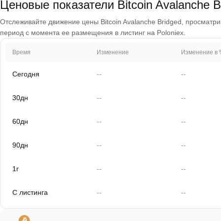
Ценовые показатели Bitcoin Avalanche B
Отслеживайте движение цены Bitcoin Avalanche Bridged, просматрива
период с момента ее размещения в листинг на Poloniex.
Время
Изменение
Изменение в 
Сегодня
--
--
30дн
--
--
60дн
--
--
90дн
--
--
1г
--
--
С листинга
--
--