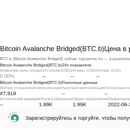
Bitcoin Avalanche Bridged(BTC.b)Цена 
BTC.b (Bitcoin Avalanche Bridged) сейчас торгуется по --, а рыночна
Bitcoin Avalanche Bridged(BTC.b)24ч показатели
Изменение цены сегодня
24ч объем (USD)
24ч макс. (USD)
24ч мин. (USD)
0.00%
--
--
--
Bitcoin Avalanche Bridged(BTC.b)Рыночные данные
Рейтинг по рыночной капитализации
Рыночная капитализация
Полная рыночн
#7,919
--
--
Исторический минимум
Объем в обращении
Общее предложение
Первоначаль
--
1.99K
1.99K
2022-06-
Зарегистрируйтесь и торгуйте, чтобы пол