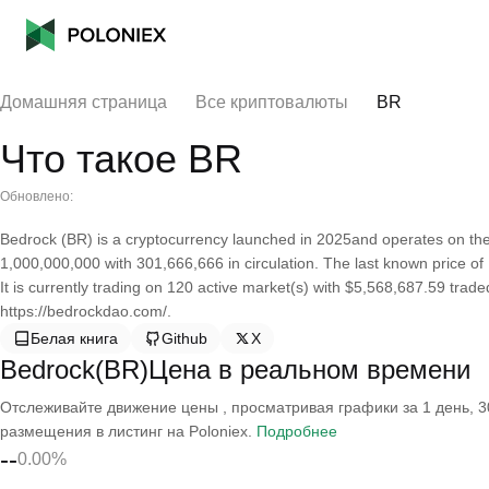
Домашняя страница
Все криптовалюты
BR
Что такое BR
Обновлено:
Bedrock (BR) is a cryptocurrency launched in 2025and operates on the
1,000,000,000 with 301,666,666 in circulation. The last known price o
It is currently trading on 120 active market(s) with $5,568,687.59 trad
https://bedrockdao.com/.
Белая книга
Github
X
Bedrock(BR)Цена в реальном времени
Отслеживайте движение цены , просматривая графики за 1 день, 30
размещения в листинг на Poloniex.
Подробнее
--
0.00%