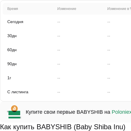
Время
Изменение
Изменение в 
Сегодня
--
--
30дн
--
--
60дн
--
--
90дн
--
--
1г
--
--
С листинга
--
--
Купите свои первые BABYSHIB на
Polonie
Как купить BABYSHIB (Baby Shiba Inu)