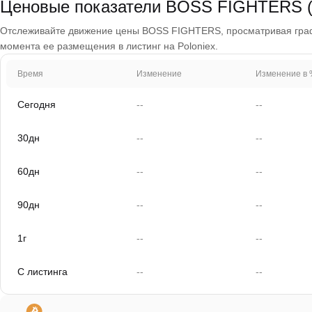
Ценовые показатели BOSS FIGHTERS
Отслеживайте движение цены BOSS FIGHTERS, просматривая графики
момента ее размещения в листинг на Poloniex.
Время
Изменение
Изменение в 
Сегодня
--
--
30дн
--
--
60дн
--
--
90дн
--
--
1г
--
--
С листинга
--
--