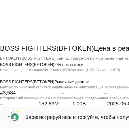
BOSS FIGHTERS(BFTOKEN)Цена в реа
BFTOKEN (BOSS FIGHTERS) сейчас торгуется по --, а рыночная кап
BOSS FIGHTERS(BFTOKEN)24ч показатели
Изменение цены сегодня
24ч объем (USD)
24ч макс. (USD)
24ч мин. (USD)
--
--
--
--
BOSS FIGHTERS(BFTOKEN)Рыночные данные
Рейтинг по рыночной капитализации
Рыночная капитализация
Полная рыночн
#3,584
--
--
Исторический минимум
Объем в обращении
Общее предложение
Первоначаль
--
152.83M
1.00B
2025-05-
Зарегистрируйтесь и торгуйте, чтобы пол