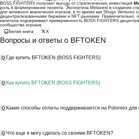
BOSS FIGHTERS получает выгоду от стратегических инвестиций
Me
роль в формировании проекта. Экспертиза Metavest в создании ст
для активного вовлечения игроков, в то время как Shugo Ventures
децентрализованными биржами и NFT-рынками. Примечательно, чт
капитала подчеркивает приверженность BOSS FIGHTERS децентрал
сообщества игроков.
Белая книга
X
Вопросы и ответы о BFTOKEN
Где купить BFTOKEN (BOSS FIGHTERS)
Q
A
Централизованные биржи (CEXs) — это один из самых простых
предоставляют удобные интерфейсы, высокую ликвидность и мн
Как купить BFTOKEN (BOSS FIGHTERS)
Q
Например, Poloniex поддерживает торговлю разнообразными к
конкурентоспособные торговые комиссии.
A
Начните своё криптопутешествие за четыре шага с Poloniex, б
Процесс покупки BOSS FIGHTERS на CEX следующий:
торговать BFTOKEN (BOSS FIGHTERS) и широким спектром выс
Какие способы оплаты поддерживаются на Poloniex дл
Q
1. Создайте учетную запись и пройдите KYC-верификацию.
2. Внесите средства на свой счет в фиатных валютах и криптов
3. Найдите в поиске BFTOKEN.
A
На Poloniex поддерживаются:
4. Разместите рыночный/лимитный ордер на покупку.
1) Кредитные/дебетовые карты (такие как Visa и Mastercard) д
Что еще я могу сделать со своими BFTOKEN?
Q
2) P2P-торговля для покупки USDT у других пользователей с 