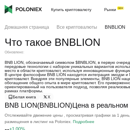
Купить криптовалюту
Рынки
Домашняя страница
Все криптовалюты
BNBLION
Что такое BNBLION
Обновлено:
BNB LION, обозначаемый символом $BNBLION, в первую очередь 
передовые технологии с набором уникальных вариантов использ
место в области криптовалют, используя инновационные функц
В центре философии BNB LION находится интеграция эмодзи и 
криптовалют. Внедряя эти популярные элементы, BNB LION наце
обогащение общего опыта в мире криптовалют. Его приверженн
ориентированный на пользователя подход, позволяя реализовыв
рамках платформы.
Белая книга
X
BNB LION(BNBLION)Цена в реальном
Отслеживайте движение цены , просматривая графики за 1 день, 
размещения в листинг на Poloniex.
Подробнее
--
+1.00%