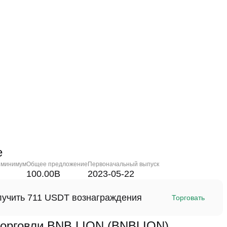
е
 минимум
Общее предложение
Первоначальный выпуск
100.00B
2023-05-22
олучить 711 USDT вознаграждения
Торговать
рговли BNB LION (BNBLION)