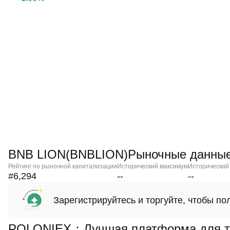
BNB LION(BNBLION)Рыночные данны
Рейтинг по рыночной капитализации
Исторический максимум
Исторический
#6,294
--
--
Зарегистрируйтесь и торгуйте, чтобы п
POLONIEX：Лучшая платформа для то