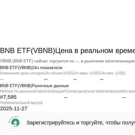
BNB ETF(VBNB)Цена в реальном врем
VBNB (BNB ETF) сейчас торгуется по --, а рыночная капитализация -
BNB ETF(VBNB)24ч показатели
Изменение цены сегодня
24ч объем (USD)
24ч макс. (USD)
24ч мин. (USD)
--
--
--
--
BNB ETF(VBNB)Рыночные данные
Рейтинг по рыночной капитализации
Полная рыночная капитализация
Истори
#7,595
--
--
Первоначальный выпуск
2025-11-27
Зарегистрируйтесь и торгуйте, чтобы пол