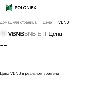
Домашняя страница
Цена
VBNB
VBNB
BNB ETF
Цена
--
--
Цена VBNB в реальном времени