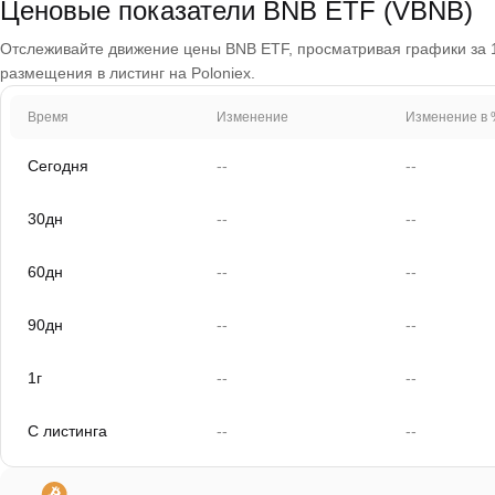
Ценовые показатели BNB ETF (VBNB)
Отслеживайте движение цены BNB ETF, просматривая графики за 1 д
размещения в листинг на Poloniex.
Время
Изменение
Изменение в 
Сегодня
--
--
30дн
--
--
60дн
--
--
90дн
--
--
1г
--
--
С листинга
--
--