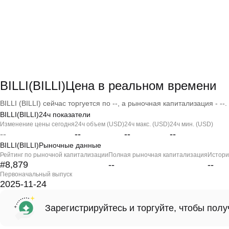
BILLI(BILLI)Цена в реальном времени
BILLI (BILLI) сейчас торгуется по --, а рыночная капитализация - --.
BILLI(BILLI)24ч показатели
Изменение цены сегодня
24ч объем (USD)
24ч макс. (USD)
24ч мин. (USD)
--
--
--
--
BILLI(BILLI)Рыночные данные
Рейтинг по рыночной капитализации
Полная рыночная капитализация
Истори
#8,879
--
--
Первоначальный выпуск
2025-11-24
Зарегистрируйтесь и торгуйте, чтобы пол