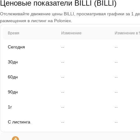
Ценовые показатели BILLI (BILLI)
Отслеживайте движение цены BILLI, просматривая графики за 1 ден
размещения в листинг на Poloniex.
Время
Изменение
Изменение в 
Сегодня
--
--
30дн
--
--
60дн
--
--
90дн
--
--
1г
--
--
С листинга
--
--