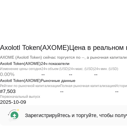
Axolotl Token(AXOME)Цена в реальном
AXOME (Axolotl Token) сейчас торгуется по --, а рыночная капитализ
Axolotl Token(AXOME)24ч показатели
Изменение цены сегодня
24ч объем (USD)
24ч макс. (USD)
24ч мин. (USD)
0.00%
--
--
--
Axolotl Token(AXOME)Рыночные данные
Рейтинг по рыночной капитализации
Полная рыночная капитализация
Истори
#7,503
--
--
Первоначальный выпуск
2025-10-09
Зарегистрируйтесь и торгуйте, чтобы пол