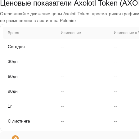
Ценовые показатели Axolotl Token (AX
Отслеживайте движение цены Axolotl Token, просматривая графики з
ее размещения в листинг на Poloniex.
Время
Изменение
Изменение в 
Сегодня
--
--
30дн
--
--
60дн
--
--
90дн
--
--
1г
--
--
С листинга
--
--