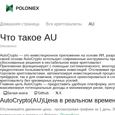
Домашняя страница
Все криптовалюты
AU
Что такое AU
Обновлено:
AutoCrypto — это инвестиционное приложение на основе ИИ, разр
своей основе AutoCrypto использует современные инструменты пр
обоснованные решения в нестабильном мире криптовалют.
Приложение функционирует с помощью систематического, многоур
предпочтения пользователей и уровни инвестиций. Отслеживая при
торговлю криптовалютами, автоматизируя инвестиционный процес
трейдеров, так и для новичков, стремящихся ориентироваться в 
криптовалюту без чрезмерных ручных усилий.
Главная цель AutoCrypto — предоставить удобную платформу, кот
максимизируя потенциальные доходы и минимизируя риски, прису
Белая книга
Github
X
AutoCrypto(AU)Цена в реальном време
Отслеживайте движение цены , просматривая графики за 1 день, 30
размещения в листинг на Poloniex.
Подробнее