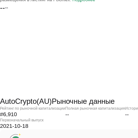
--
--
AutoCrypto(AU)Рыночные данные
Рейтинг по рыночной капитализации
Полная рыночная капитализация
Истори
#6,910
--
--
Первоначальный выпуск
2021-10-18