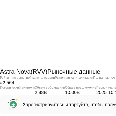
Astra Nova(RVV)Рыночные данные
Рейтинг по рыночной капитализации
Рыночная капитализация
Полная рыночн
#2,564
--
--
Исторический минимум
Объем в обращении
Общее предложение
Первоначаль
--
2.98B
10.00B
2025-10-
Зарегистрируйтесь и торгуйте, чтобы пол